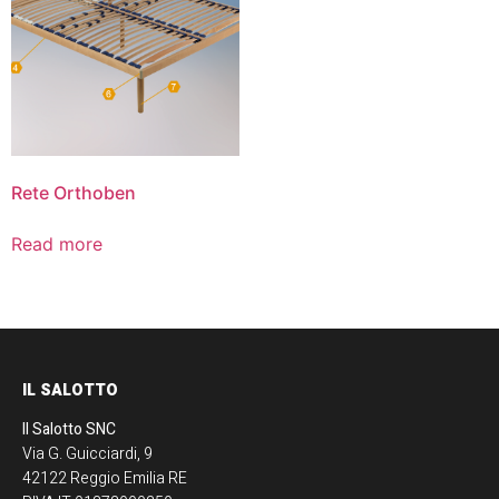
Rete Orthoben
Read more
IL SALOTTO
Il Salotto SNC
Via G. Guicciardi, 9
42122 Reggio Emilia RE