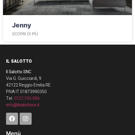
Jenny
SCOPRI DI PIÙ
IL SALOTTO
Il Salotto SNC
Via G. Guicciardi, 9
42122 Reggio Emilia RE
P.IVA IT 01873990350
Tel.
0522 556 886
info@ilsalottore.it
Menù