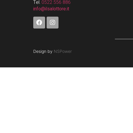
Tel.
0522 556 886
info@ilsalottore.it
Design by
NSPower