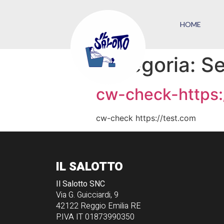
HOME
Categoria:
Se
cw-check-https:
cw-check https://test.com
IL SALOTTO
Il Salotto SNC
Via G. Guicciardi, 9
42122 Reggio Emilia RE
P.IVA IT 01873990350