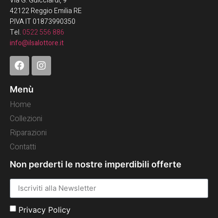
Via G. Guicciardi, 9
42122 Reggio Emilia RE
P.IVA IT 01873990350
Tel.
0522 556 886
info@ilsalottore.it
Menù
Home
Collezioni
Riparazioni
Contatti
Non perderti le nostre imperdibili offerte
Privacy Policy