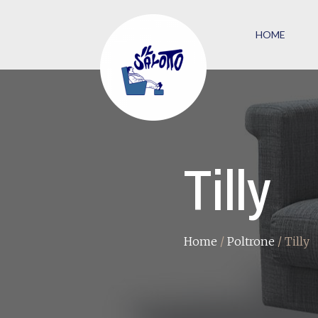
HOME
Tilly
Home
/
Poltrone
/ Tilly