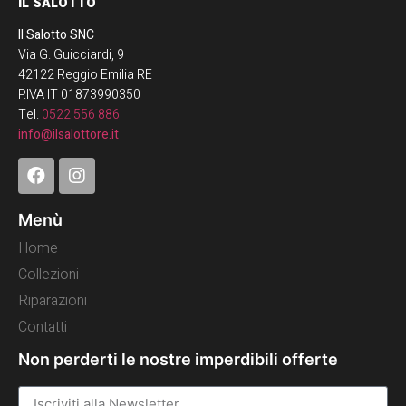
IL SALOTTO
Il Salotto SNC
Via G. Guicciardi, 9
42122 Reggio Emilia RE
P.IVA IT 01873990350
Tel.
0522 556 886
info@ilsalottore.it
Menù
Home
Collezioni
Riparazioni
Contatti
Non perderti le nostre imperdibili offerte