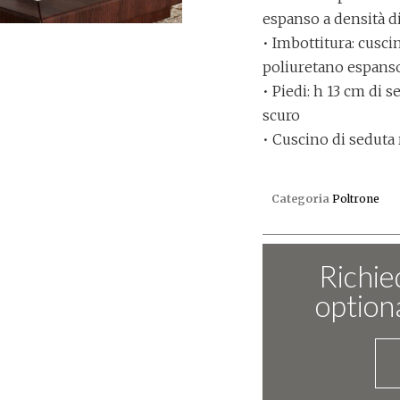
espanso a densità d
• Imbottitura: cuscin
poliuretano espanso
• Piedi: h 13 cm di s
scuro
• Cuscino di seduta
Categoria
Poltrone
Richied
optiona